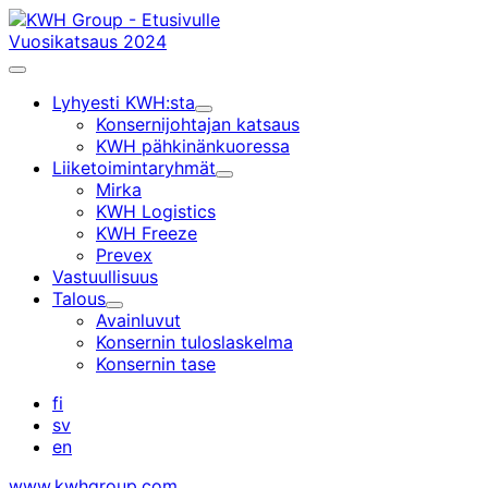
Siirry
sisältöön
Vuosikatsaus 2024
Päävalikko
Lyhyesti KWH:sta
Alavalikko
Konsernijohtajan katsaus
KWH pähkinänkuoressa
Liiketoimintaryhmät
Alavalikko
Mirka
KWH Logistics
KWH Freeze
Prevex
Vastuullisuus
Talous
Alavalikko
Avainluvut
Konsernin tuloslaskelma
Konsernin tase
fi
sv
en
www.kwhgroup.com