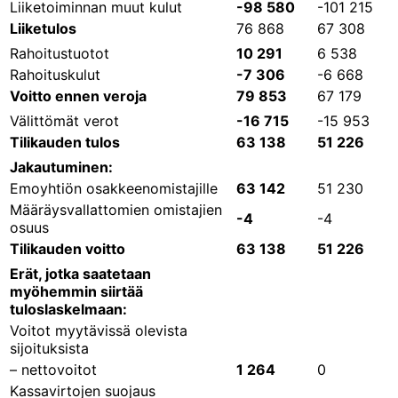
Liiketoiminnan muut kulut
-98 580
-101 215
Liiketulos
76 868
67 308
Rahoitustuotot
10 291
6 538
Rahoituskulut
-7 306
-6 668
Voitto ennen veroja
79 853
67 179
Välittömät verot
-16 715
-15 953
Tilikauden tulos
63 138
51 226
Jakautuminen:
Emoyhtiön osakkeenomistajille
63 142
51 230
Määräysvallattomien omistajien
-4
-4
osuus
Tilikauden voitto
63 138
51 226
Erät, jotka saatetaan
myöhemmin siirtää
tuloslaskelmaan:
Voitot myytävissä olevista
sijoituksista
– nettovoitot
1 264
0
Kassavirtojen suojaus