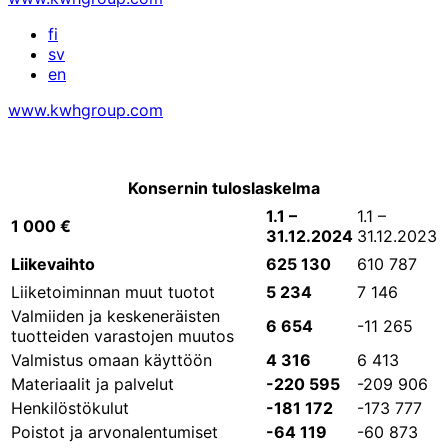
fi
sv
en
www.kwhgroup.com
Konsernin tuloslaskelma
1.1 –
1.1 –
1 000 €
31.12.2024
31.12.2023
Liikevaihto
625 130
610 787
Liiketoiminnan muut tuotot
5 234
7 146
Valmiiden ja keskeneräisten
6 654
-11 265
tuotteiden varastojen muutos
Valmistus omaan käyttöön
4 316
6 413
Materiaalit ja palvelut
-220 595
-209 906
Henkilöstökulut
-181 172
-173 777
Poistot ja arvonalentumiset
-64 119
-60 873