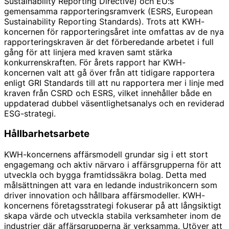
Sustainability Reporting Directive) och EU:s
gemensamma rapporteringsramverk (ESRS, European
Sustainability Reporting Standards). Trots att KWH-
koncernen för rapporteringsåret inte omfattas av de nya
rapporteringskraven är det förberedande arbetet i full
gång för att linjera med kraven samt stärka
konkurrenskraften. För årets rapport har KWH-
koncernen valt att gå över från att tidigare rapportera
enligt GRI Standards till att nu rapportera mer i linje med
kraven från CSRD och ESRS, vilket innehåller både en
uppdaterad dubbel väsentlighetsanalys och en reviderad
ESG-strategi.
Hållbarhetsarbete
KWH-koncernens affärsmodell grundar sig i ett stort
engagemang och aktiv närvaro i affärsgrupperna för att
utveckla och bygga framtidssäkra bolag. Detta med
målsättningen att vara en ledande industrikoncern som
driver innovation och hållbara affärsmodeller. KWH-
koncernens företagsstrategi fokuserar på att långsiktigt
skapa värde och utveckla stabila verksamheter inom de
industrier där affärsgrupperna är verksamma. Utöver att