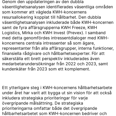
Genom den uppdateringen av den dubbla
väsentlighetsanalysen identifierades väsentliga områden
som kommer att vägleda KWH-koncernens
resursallokering kopplat till hållbarhet. Den dubbla
väsentlighetsanalysen inkluderade både KWH-koncernen
samt de fyra affärsgrupperna KWH Freeze, KWH
Logistics, Mirka och KWH Invest (Prevex). I samband
med detta genomfördes intressentdialoger med KWH-
koncernens centrala intressenter så som ägare,
representanter från alla affärsgrupper, interna funktioner,
finansiella rådgivare och hållbarhetsexperter. För att
säkerställa ett brett perspektiv inkluderades även
medarbetarundersökningar från 2022 och 2023, samt
kundenkäter från 2023 som ett komplement.
Ett ytterligare steg i KWH-koncernens hållbarhetsarbete
under året har varit att bygga ut sin vision för att också
inkludera strategiska prioriteringar för varje
övergripande målsättning. De strategiska
prioriteringarna omfattar både det övergripande
hållbarhetsarbetet som KWH-koncernen bedriver och