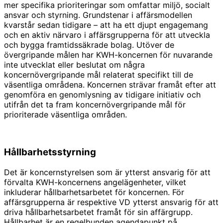
mer specifika prioriteringar som omfattar miljö, socialt
ansvar och styrning. Grundstenar i affärsmodellen
kvarstår sedan tidigare – att ha ett djupt engagemang
och en aktiv närvaro i affärsgrupperna för att utveckla
och bygga framtidssäkrade bolag. Utöver de
övergripande målen har KWH-koncernen för nuvarande
inte utvecklat eller beslutat om några
koncernövergripande mål relaterat specifikt till de
väsentliga områdena. Koncernen strävar framåt efter att
genomföra en genomlysning av tidigare initiativ och
utifrån det ta fram koncernövergripande mål för
prioriterade väsentliga områden.
Hållbarhetsstyrning
Det är koncernstyrelsen som är ytterst ansvarig för att
förvalta KWH-koncernens angelägenheter, vilket
inkluderar hållbarhetsarbetet för koncernen. För
affärsgrupperna är respektive VD ytterst ansvarig för att
driva hållbarhetsarbetet framåt för sin affärgrupp.
Hållbarhet är en regelbunden agendapunkt på