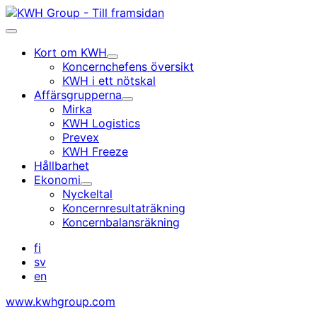
Gå
till
Huvudmeny
innehållet
Kort om KWH
Undermeny
Koncernchefens översikt
KWH i ett nötskal
Affärsgrupperna
Undermeny
Mirka
KWH Logistics
Prevex
KWH Freeze
Hållbarhet
Ekonomi
Undermeny
Nyckeltal
Koncernresultaträkning
Koncernbalansräkning
fi
sv
en
www.kwhgroup.com